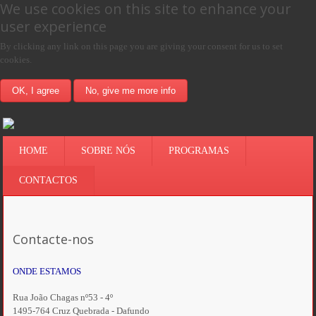
We use cookies on this site to enhance your
user experience
By clicking any link on this page you are giving your consent for us to set
cookies.
OK, I agree
No, give me more info
HOME
SOBRE NÓS
PROGRAMAS
CONTACTOS
Contacte-nos
ONDE ESTAMOS
Rua João Chagas nº53 - 4º
1495-764 Cruz Quebrada - Dafundo