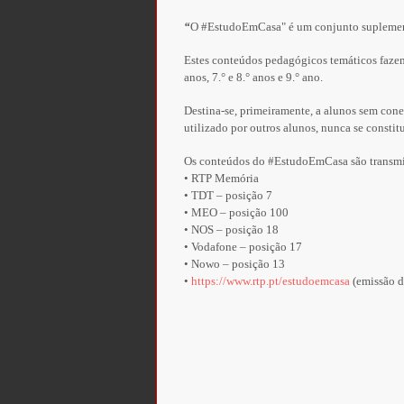
“
O #EstudoEmCasa" é um conjunto suplementa
Estes conteúdos pedagógicos temáticos fazem pa
anos, 7.° e 8.° anos e 9.° ano.
Destina-se, primeiramente, a alunos sem con
utilizado por outros alunos, nunca se const
Os conteúdos do #EstudoEmCasa são transmit
• RTP Memória
• TDT – posição 7
• MEO – posição 100
• NOS – posição 18
• Vodafone – posição 17
• Nowo – posição 13
•
https://www.rtp.pt/estudoemcasa
(emissão d