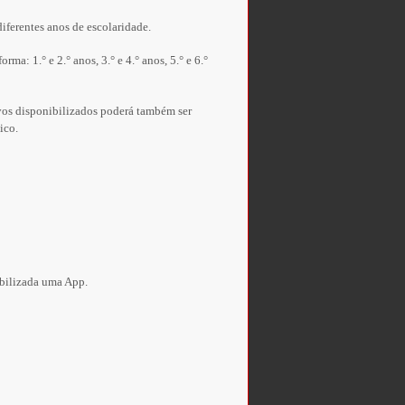
ferentes anos de escolaridade.
a: 1.° e 2.° anos, 3.° e 4.° anos, 5.° e 6.°
vos disponibilizados poderá também ser
ico.
bilizada uma App.