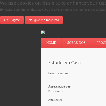
We use cookies on this site to enhance your us
By clicking any link on this page you are giving your consent for us to set cookies
OK, I agree
No, give me more info
HOME
SOBRE NÓS
PROG
Estudo em Casa
Estudo em Casa
Apresentado por:
Professores
Ano:
2020