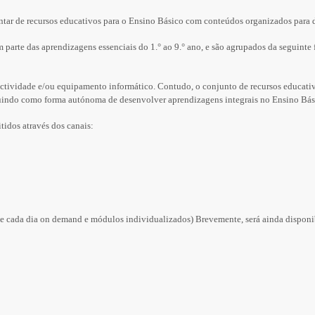
r de recursos educativos para o Ensino Básico com conteúdos organizados para di
rte das aprendizagens essenciais do 1.° ao 9.° ano, e são agrupados da seguinte form
ectividade e/ou equipamento informático. Contudo, o conjunto de recursos educati
ituindo como forma autónoma de desenvolver aprendizagens integrais no Ensino Bás
idos através dos canais:
e cada dia on demand e módulos individualizados) Brevemente, será ainda disponi